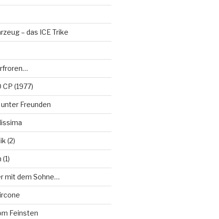
rzeug – das ICE Trike
rfroren…
 CP (1977)
s unter Freunden
lissima
k (2)
(1)
er mit dem Sohne…
ircone
m Feinsten