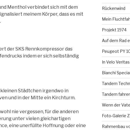
und Menthol verbindet sich mit dem
Rückenwind
gnalisiert meinem Körper, dass es mit
Mein Fluchtfah
.
Projekt 1974
Auf dem Rad e
iert der SKS Rennkompressor das
Peugeot PY 10
endrucks indem er sich selbständig
In Velo Verita
Bianchi Specia
M
Tandem Techni
kleinen Städtchen irgendwo in
Tandem fahren 
ven und in der Mitte ein Kirchturm.
Wenn der Vat
wohl nie vergessen, für die anderen
Foto-Galerie Z
rung unter vielen gleichartigen
ce, eine unerfüllte Hoffnung oder eine
Rahmenbau vo