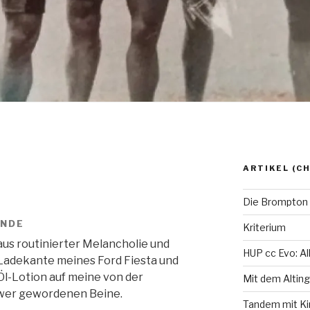
ARTIKEL (C
Die Brompton 
ENDE
Kriterium
us routinierter Melancholie und
HUP cc Evo: All
 Ladekante meines Ford Fiesta und
l-Lotion auf meine von der
Mit dem Altin
wer gewordenen Beine.
Tandem mit Kin