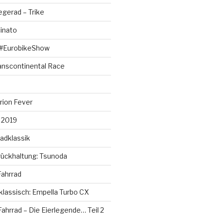
egerad – Trike
cinato
 #EurobikeShow
ranscontinental Race
rion Fever
s 2019
adklassik
rückhaltung: Tsunoda
 Fahrrad
 klassisch: Empella Turbo CX
ahrrad – Die Eierlegende… Teil 2