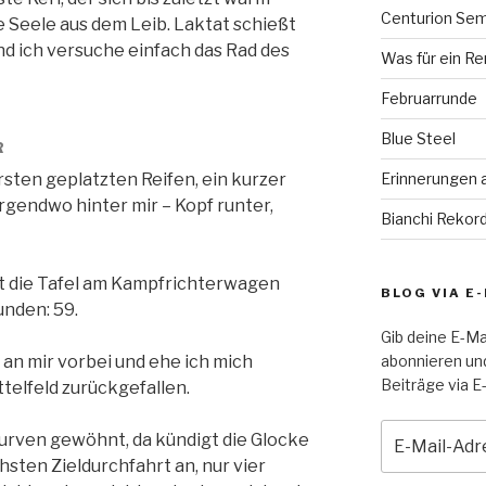
Centurion Semi
e Seele aus dem Leib. Laktat schießt
und ich versuche einfach das Rad des
Was für ein Re
Februarrunde
Blue Steel
R
rsten geplatzten Reifen, ein kurzer
Erinnerungen 
gendwo hinter mir – Kopf runter,
Bianchi Rekord
rt die Tafel am Kampfrichterwagen
BLOG VIA E
unden: 59.
Gib deine E-Ma
 an mir vorbei und ehe ich mich
abonnieren un
Beiträge via E-
ttelfeld zurückgefallen.
E-
Kurven gewöhnt, da kündigt die Glocke
Mail-
hsten Zieldurchfahrt an, nur vier
Adresse