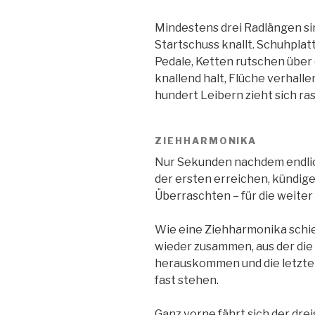
Mindestens drei Radlängen sin
Startschuss knallt. Schuhplat
Pedale, Ketten rutschen über d
knallend halt, Flüche verhall
hundert Leibern zieht sich ra
ZIEHHARMONIKA
Nur Sekunden nachdem endlich
der ersten erreichen, kündig
Überraschten – für die weiter 
Wie eine Ziehharmonika schie
wieder zusammen, aus der die
herauskommen und die letzten
fast stehen.
Ganz vorne fährt sich der dreis