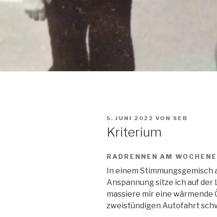
VERÖFFENTLICHT
5. JUNI 2022
VON
SEB
AM
Kriterium
RADRENNEN AM WOCHEN
In einem Stimmungsgemisch a
Anspannung sitze ich auf der
massiere mir eine wärmende Ö
zweistündigen Autofahrt sch