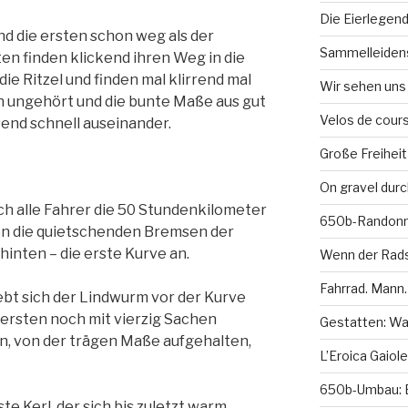
Die Eierlegen
d die ersten schon weg als der
Sammelleidens
ten finden klickend ihren Weg in die
ie Ritzel und finden mal klirrend mal
Wir sehen uns 
en ungehört und die bunte Maße aus gut
Velos de cour
send schnell auseinander.
Große Freiheit
On gravel durc
 alle Fahrer die 50 Stundenkilometer
650b-Randonne
en die quietschenden Bremsen der
hinten – die erste Kurve an.
Wenn der Rads
Fahrrad. Mann.
bt sich der Lindwurm vor der Kurve
 ersten noch mit vierzig Sachen
Gestatten: Wag
, von der trägen Maße aufgehalten,
L’Eroica Gaiole
650b-Umbau: E
te Kerl, der sich bis zuletzt warm