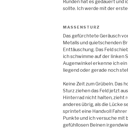
Runden hat es gedauert und ic
sollte. Ich werde mit der ers
MASSENSTURZ
Das gefürchtete Geräusch vo
Metalls und quietschenden Br
Enttäuschung. Das Feld schieb
ich schwimme auf der linken S
Augenwinkel erkenne ich ein 
liegend oder gerade noch ste
Keine Zeit zum Grübeln. Das
Sturz ziehen das Feld jetzt a
Hinterrad nicht halten, zieht 
anderes übrig, als die Lücke s
sprintet eine Handvoll Fahrer
Punkte und ich versuche mit
gefühllosen Beinen irgendwie 