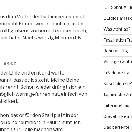
ICE Sprint X Li
 dem Vilstal, der fast immer dabei ist
L’Eroica affas
 nicht kenne, weil er noch nie in der
Was geht ab?
 rollt grüßend vorbei und erinnert mich,
mer habe. Noch zwanzig Minuten bis
Faszination T
Rennrad Blog
Vintage Centu
KLASSE
der Linie entfernt und warte
In Velo Verita
pannt, dass es los geht. Meine Beine
Kirschblüten R
uls rennt. Schon wieder drängt sich ein
 möglich warm gefahren hat, einfach von
Japanische Zu
istkerl.
Initialerlebnis
en, das er für den Startplatz in der
Gravel-Bike in
 Beine routiniert in Kauf nimmt. Ich
Das perfekte F
Runden zur Hölle machen wird.