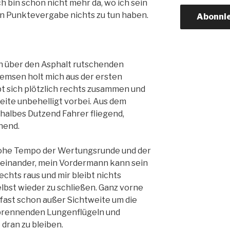
h bin schon nicht mehr da, wo ich sein
ten Punktevergabe nichts zu tun haben.
Abonni
n über den Asphalt rutschenden
emsen holt mich aus der ersten
t sich plötzlich rechts zusammen und
eite unbehelligt vorbei. Aus dem
halbes Dutzend Fahrer fliegend,
hend.
 hohe Tempo der Wertungsrunde und der
useinander, mein Vordermann kann sein
rechts raus und mir bleibt nichts
elbst wieder zu schließen. Ganz vorne
 fast schon außer Sichtweite um die
 brennenden Lungenflügeln und
dran zu bleiben.