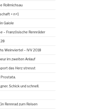
de Rollmichsau
chaft = n+1
in Gaiole
se – Französische Rennräder
 28
hs Weinviertel – IVV 2018
ur im zweiten Anlauf
port das Herz stresst
 Prostata.
ner. Schick und schnell.
in Rennrad zum Reisen