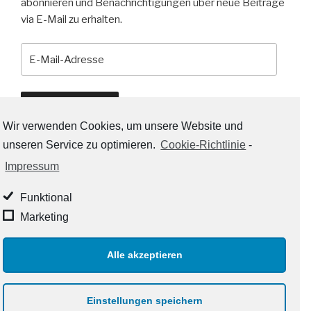
abonnieren und Benachrichtigungen über neue Beiträge
via E-Mail zu erhalten.
E-
Mail-
Adresse
Abonnieren
Wir verwenden Cookies, um unsere Website und
unseren Service zu optimieren.
Cookie-Richtlinie
-
Impressum
RSS-LINKS:
Funktional
RSS - Beiträge
Marketing
RSS - Kommentare
Alle akzeptieren
Impressum und Datenschutz
Stolz präsentiert von
Einstellungen speichern
WordPress