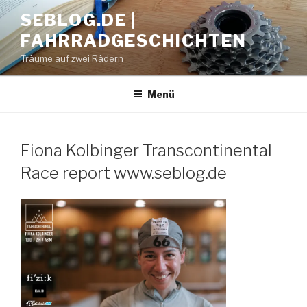
Zum
SEBLOG.DE |
Inhalt
FAHRRADGESCHICHTEN
springen
Träume auf zwei Rädern
Menü
Fiona Kolbinger Transcontinental
Race report www.seblog.de