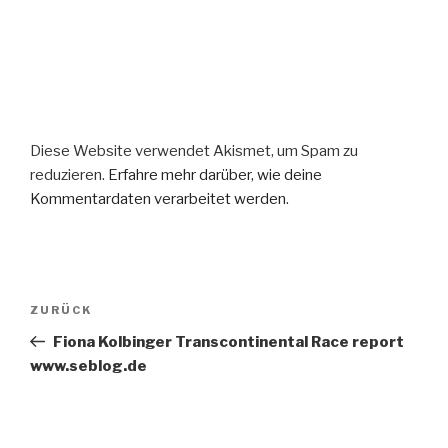
Diese Website verwendet Akismet, um Spam zu
reduzieren.
Erfahre mehr darüber, wie deine
Kommentardaten verarbeitet werden
.
Beitragsnavigation
Vorheriger
ZURÜCK
Beitrag
Fiona Kolbinger Transcontinental Race report
www.seblog.de