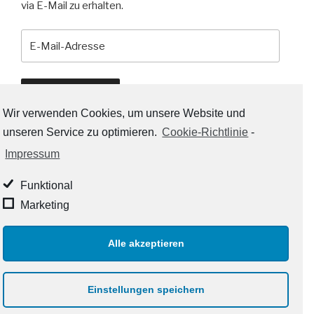
via E-Mail zu erhalten.
E-
Mail-
Adresse
Abonnieren
Wir verwenden Cookies, um unsere Website und
unseren Service zu optimieren.
Cookie-Richtlinie
-
Impressum
RSS-LINKS:
Funktional
RSS - Beiträge
Marketing
RSS - Kommentare
Alle akzeptieren
Impressum und Datenschutz
Stolz präsentiert von
Einstellungen speichern
WordPress