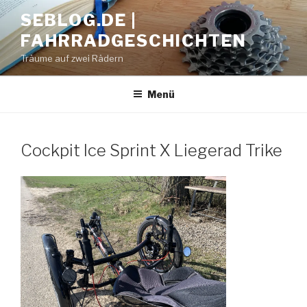
Zum
SEBLOG.DE |
Inhalt
FAHRRADGESCHICHTEN
springen
Träume auf zwei Rädern
Menü
Cockpit Ice Sprint X Liegerad Trike