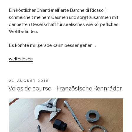
Ein köstlicher Chianti (nell’ arte Barone di Ricasoli)
schmeichelt meinem Gaumen und sorgt zusammen mit
der netten Gesellschaft für seelisches wie körperliches
Wohlbefinden.
Es könnte mir gerade kaum besser gehen…
„Wir
weiterlesen
sehen
uns
in
VERÖFFENTLICHT
21. AUGUST 2018
AM
Gaiole“
Velos de course – Französische Rennräder