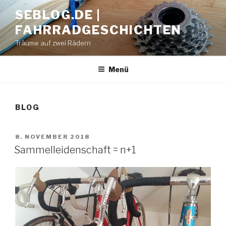
Zum
SEBLOG.DE |
Inhalt
FAHRRADGESCHICHTEN
springen
Träume auf zwei Rädern
Menü
BLOG
VERÖFFENTLICHT
8. NOVEMBER 2018
AM
Sammelleidenschaft = n+1