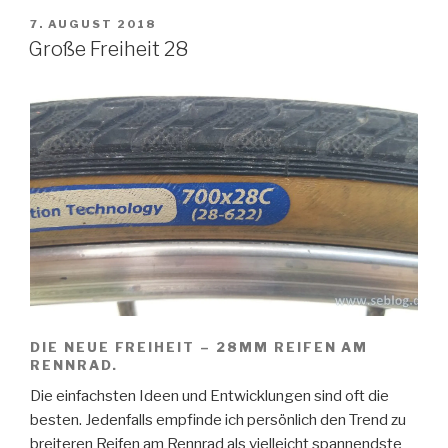
–
VERÖFFENTLICHT
7. AUGUST 2018
AM
Französische
Große Freiheit 28
Rennräder“
DIE NEUE FREIHEIT – 28MM REIFEN AM
RENNRAD.
Die einfachsten Ideen und Entwicklungen sind oft die
besten. Jedenfalls empfinde ich persönlich den Trend zu
breiteren Reifen am Rennrad als vielleicht spannendste