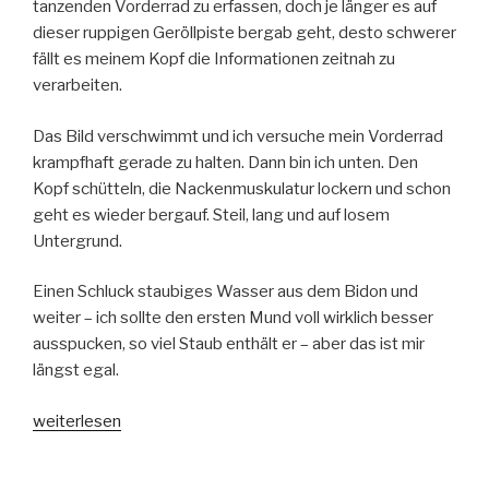
tanzenden Vorderrad zu erfassen, doch je länger es auf
dieser ruppigen Geröllpiste bergab geht, desto schwerer
fällt es meinem Kopf die Informationen zeitnah zu
verarbeiten.
Das Bild verschwimmt und ich versuche mein Vorderrad
krampfhaft gerade zu halten. Dann bin ich unten. Den
Kopf schütteln, die Nackenmuskulatur lockern und schon
geht es wieder bergauf. Steil, lang und auf losem
Untergrund.
Einen Schluck staubiges Wasser aus dem Bidon und
weiter – ich sollte den ersten Mund voll wirklich besser
ausspucken, so viel Staub enthält er – aber das ist mir
längst egal.
„L’Eroica
weiterlesen
Gaiole“