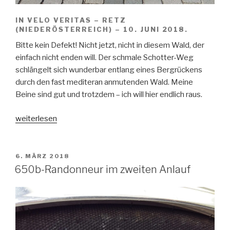
IN VELO VERITAS – RETZ
(NIEDERÖSTERREICH) – 10. JUNI 2018.
Bitte kein Defekt! Nicht jetzt, nicht in diesem Wald, der
einfach nicht enden will. Der schmale Schotter-Weg
schlängelt sich wunderbar entlang eines Bergrückens
durch den fast mediteran anmutenden Wald. Meine
Beine sind gut und trotzdem – ich will hier endlich raus.
„On
weiterlesen
gravel
durchs
Weinviertel
VERÖFFENTLICHT
6. MÄRZ 2018
AM
–
650b-Randonneur im zweiten Anlauf
IVV
2018“