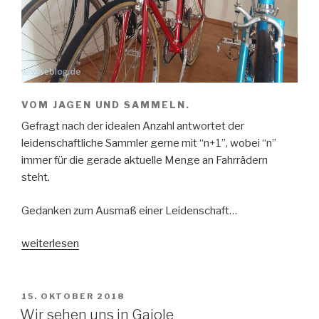
VOM JAGEN UND SAMMELN.
Gefragt nach der idealen Anzahl antwortet der
leidenschaftliche Sammler gerne mit “n+1”, wobei “n”
immer für die gerade aktuelle Menge an Fahrrädern
steht.
Gedanken zum Ausmaß einer Leidenschaft…
„Sammelleidenschaft
weiterlesen
=
n+1“
VERÖFFENTLICHT
15. OKTOBER 2018
AM
Wir sehen uns in Gaiole