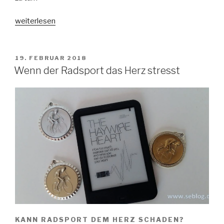
„650b-
weiterlesen
Randonneur
im
zweiten
VERÖFFENTLICHT
19. FEBRUAR 2018
AM
Anlauf“
Wenn der Radsport das Herz stresst
KANN RADSPORT DEM HERZ SCHADEN?