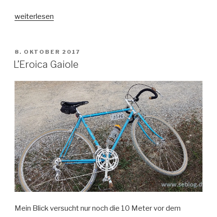
„Gestatten:
weiterlesen
Wagner.
Schick
und
VERÖFFENTLICHT
8. OKTOBER 2017
AM
schnell.“
L’Eroica Gaiole
Mein Blick versucht nur noch die 10 Meter vor dem