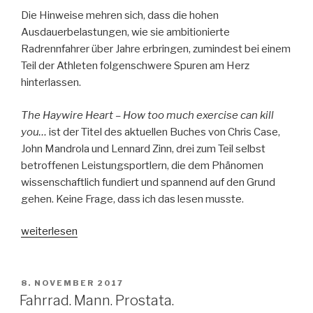
Die Hinweise mehren sich, dass die hohen
Ausdauerbelastungen, wie sie ambitionierte
Radrennfahrer über Jahre erbringen, zumindest bei einem
Teil der Athleten folgenschwere Spuren am Herz
hinterlassen.
The Haywire Heart – How too much exercise can kill
you…
ist der Titel des aktuellen Buches von Chris Case,
John Mandrola und Lennard Zinn, drei zum Teil selbst
betroffenen Leistungsportlern, die dem Phänomen
wissenschaftlich fundiert und spannend auf den Grund
gehen. Keine Frage, dass ich das lesen musste.
„Wenn
weiterlesen
der
Radsport
das
VERÖFFENTLICHT
8. NOVEMBER 2017
AM
Herz
Fahrrad. Mann. Prostata.