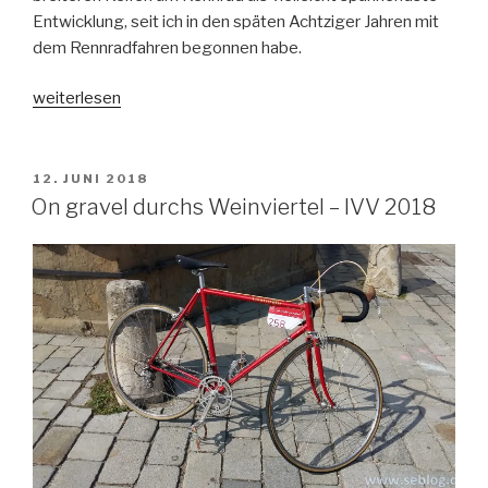
Entwicklung, seit ich in den späten Achtziger Jahren mit
dem Rennradfahren begonnen habe.
„Große
weiterlesen
Freiheit
28“
VERÖFFENTLICHT
12. JUNI 2018
AM
On gravel durchs Weinviertel – IVV 2018