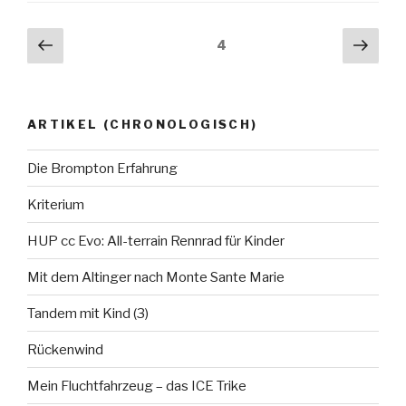
Beitragsnavigation
Vorherige
Näch
Seite
4
Seite
Seit
ARTIKEL (CHRONOLOGISCH)
Die Brompton Erfahrung
Kriterium
HUP cc Evo: All-terrain Rennrad für Kinder
Mit dem Altinger nach Monte Sante Marie
Tandem mit Kind (3)
Rückenwind
Mein Fluchtfahrzeug – das ICE Trike