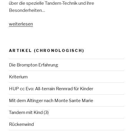
über die spezielle Tandem-Technik und ihre
Besonderheiten…
„Tandem
weiterlesen
Technik
(2)“
ARTIKEL (CHRONOLOGISCH)
Die Brompton Erfahrung
Kriterium
HUP cc Evo: All-terrain Rennrad für Kinder
Mit dem Altinger nach Monte Sante Marie
Tandem mit Kind (3)
Rückenwind