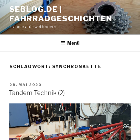
Zum
SEBLOG.DE |
Inhalt
FAHRRADGESCHICHTEN
springen
Träume auf zwei Rädern
Menü
SCHLAGWORT: SYNCHRONKETTE
VERÖFFENTLICHT
29. MAI 2020
AM
Tandem Technik (2)