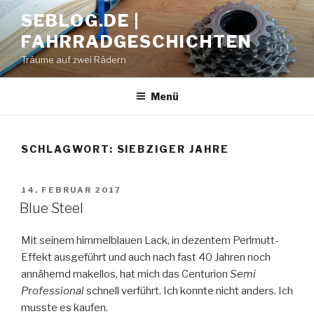
Zum
SEBLOG.DE |
Inhalt
FAHRRADGESCHICHTEN
springen
Träume auf zwei Rädern
Menü
SCHLAGWORT: SIEBZIGER JAHRE
VERÖFFENTLICHT
14. FEBRUAR 2017
AM
Blue Steel
Mit seinem himmelblauen Lack, in dezentem Perlmutt-
Effekt ausgeführt und auch nach fast 40 Jahren noch
annähernd makellos, hat mich das Centurion
Semi
Professional
schnell verführt. Ich konnte nicht anders. Ich
musste es kaufen.