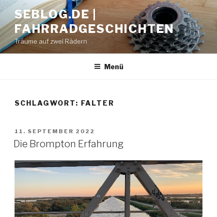
Zum
SEBLOG.DE |
Inhalt
FAHRRADGESCHICHTEN
springen
Träume auf zwei Rädern
Menü
SCHLAGWORT: FALTER
VERÖFFENTLICHT
11. SEPTEMBER 2022
AM
Die Brompton Erfahrung