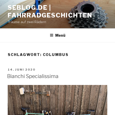
Zum
SEBLOG.DE |
Inhalt
FAHRRADGESCHICHTEN
springen
Träume auf zwei Rädern
Menü
SCHLAGWORT: COLUMBUS
VERÖFFENTLICHT
14. JUNI 2020
AM
Bianchi Specialissima