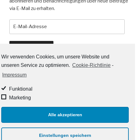
abonnieren und Benachrichtigungen über neue Beiträge
via E-Mail zu erhalten.
E-
Mail-
Adresse
Abonnieren
Wir verwenden Cookies, um unsere Website und
unseren Service zu optimieren.
Cookie-Richtlinie
-
Impressum
RSS-LINKS:
Funktional
RSS - Beiträge
Marketing
RSS - Kommentare
Alle akzeptieren
Impressum und Datenschutz
Stolz präsentiert von
Einstellungen speichern
WordPress