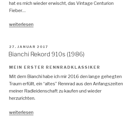
hat es mich wieder erwischt, das Vintage Centurion
Fieber…
„Vintage
weiterlesen
Centurion
Fever“
VERÖFFENTLICHT
27. JANUAR 2017
AM
Bianchi Rekord 910s (1986)
MEIN ERSTER RENNRADKLASSIKER
Mit dem Bianchi habe ich mir 2016 den lange gehegten
Traum erfüllt, ein “altes” Rennrad aus den Anfangszeiten
meiner Radleidenschaft zu kaufen und wieder
herzurichten.
„Bianchi
weiterlesen
Rekord
910s
(1986)“