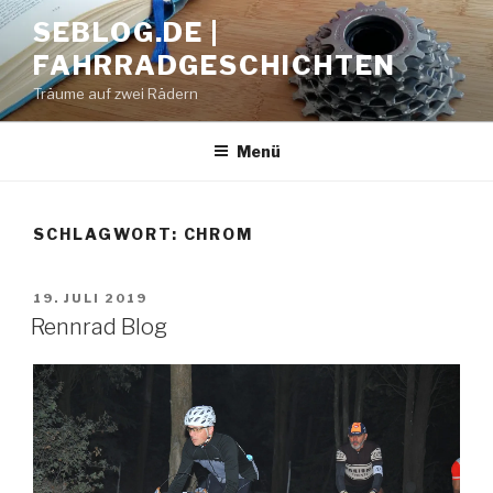
Zum
SEBLOG.DE |
Inhalt
FAHRRADGESCHICHTEN
springen
Träume auf zwei Rädern
Menü
SCHLAGWORT: CHROM
VERÖFFENTLICHT
19. JULI 2019
AM
Rennrad Blog