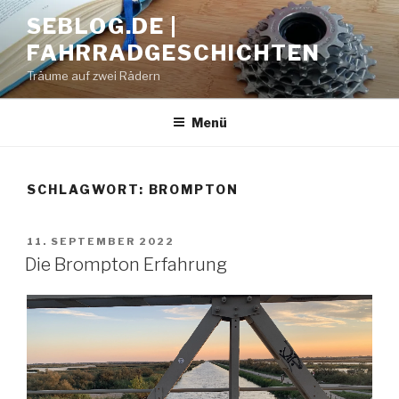
Zum
SEBLOG.DE |
Inhalt
FAHRRADGESCHICHTEN
springen
Träume auf zwei Rädern
Menü
SCHLAGWORT: BROMPTON
VERÖFFENTLICHT
11. SEPTEMBER 2022
AM
Die Brompton Erfahrung