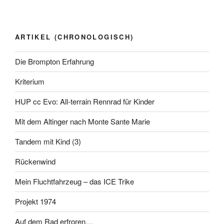
dem
Altinger
nach
ARTIKEL (CHRONOLOGISCH)
Monte
Sante
Die Brompton Erfahrung
Marie“
Kriterium
HUP cc Evo: All-terrain Rennrad für Kinder
Mit dem Altinger nach Monte Sante Marie
Tandem mit Kind (3)
Rückenwind
Mein Fluchtfahrzeug – das ICE Trike
Projekt 1974
Auf dem Rad erfroren…