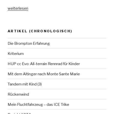
„Rahmenbau
weiterlesen
vom
Feinsten“
ARTIKEL (CHRONOLOGISCH)
Die Brompton Erfahrung
Kriterium
HUP cc Evo: All-terrain Rennrad für Kinder
Mit dem Altinger nach Monte Sante Marie
Tandem mit Kind (3)
Rückenwind
Mein Fluchtfahrzeug – das ICE Trike