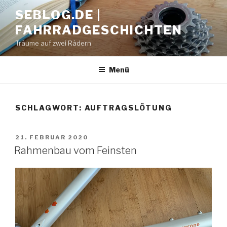
Zum
SEBLOG.DE |
Inhalt
FAHRRADGESCHICHTEN
springen
Träume auf zwei Rädern
Menü
SCHLAGWORT: AUFTRAGSLÖTUNG
VERÖFFENTLICHT
21. FEBRUAR 2020
AM
Rahmenbau vom Feinsten