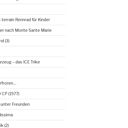
-terrain Rennrad für Kinder
ger nach Monte Sante Marie
d (3)
rzeug – das ICE Trike
rfroren…
 CP (1977)
s unter Freunden
lissima
k (2)