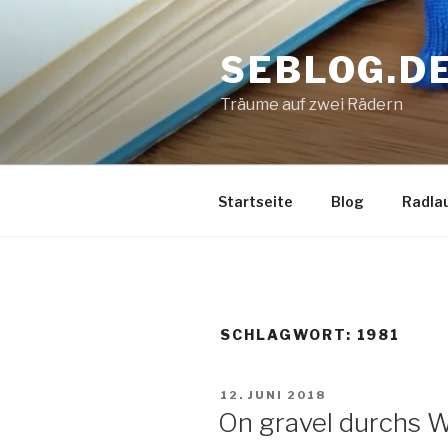
Zum
Inhalt
SEBLOG.D
springen
Träume auf zwei Rädern
Startseite
Blog
Radla
SCHLAGWORT: 1981
VERÖFFENTLICHT
12. JUNI 2018
AM
On gravel durchs W