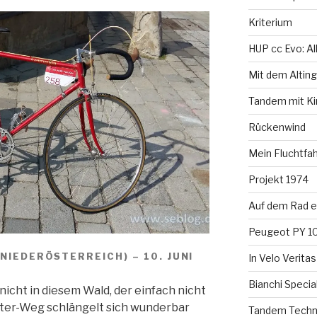
Kriterium
HUP cc Evo: All
Mit dem Altin
Tandem mit Kin
Rückenwind
Mein Fluchtfah
Projekt 1974
Auf dem Rad e
Peugeot PY 10
(NIEDERÖSTERREICH) – 10. JUNI
In Velo Verita
Bianchi Specia
 nicht in diesem Wald, der einfach nicht
tter-Weg schlängelt sich wunderbar
Tandem Techni