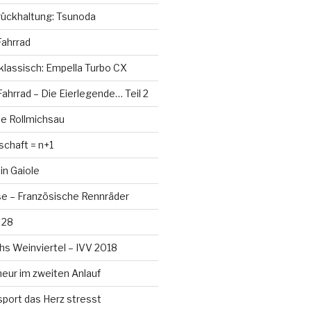
rückhaltung: Tsunoda
 Fahrrad
 klassisch: Empella Turbo CX
ahrrad – Die Eierlegende… Teil 2
de Rollmichsau
chaft = n+1
in Gaiole
se – Französische Rennräder
 28
hs Weinviertel – IVV 2018
ur im zweiten Anlauf
port das Herz stresst