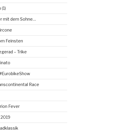
(1)
er mit dem Sohne…
ircone
m Feinsten
egerad – Trike
cinato
 #EurobikeShow
ranscontinental Race
rion Fever
s 2019
adklassik