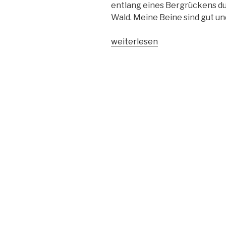
entlang eines Bergrückens d
Wald. Meine Beine sind gut und
„On
weiterlesen
gravel
durchs
Weinviertel
–
IVV
2018“