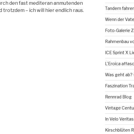
urch den fast mediteran anmutenden
Tandem fahren 
 trotzdem – ich will hier endlich raus.
Wenn der Vat
Foto-Galerie Z
Rahmenbau vo
ICE Sprint X Li
L’Eroica affas
Was geht ab?
Faszination T
Rennrad Blog
Vintage Centu
In Velo Verita
Kirschblüten R